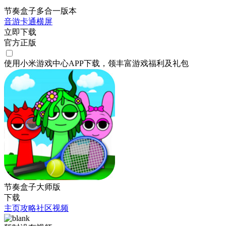
节奏盒子多合一版本
音游
卡通
横屏
立即下载
官方正版
使用小米游戏中心APP
下载
，领丰富游戏
福利
及
礼包
节奏盒子大师版
下载
主页
攻略
社区
视频