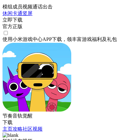
模组成员视频通话出击
休闲
卡通
竖屏
立即下载
官方正版
使用小米游戏中心APP
下载
，领丰富游戏
福利
及
礼包
节奏音轨觉醒
下载
主页
攻略
社区
视频