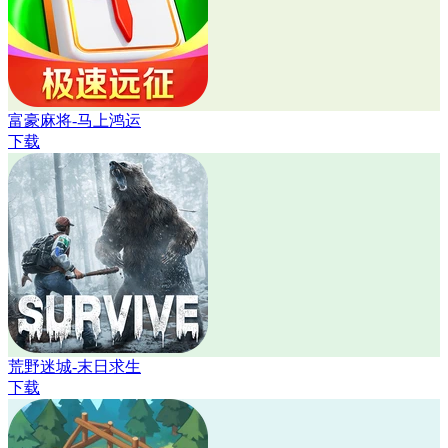
富豪麻将-马上鸿运
下载
荒野迷城-末日求生
下载