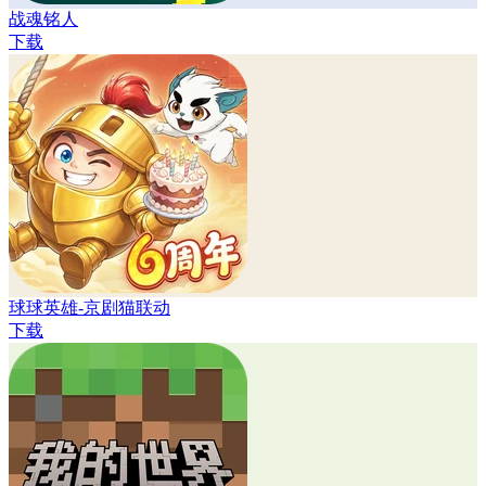
战魂铭人
下载
球球英雄-京剧猫联动
下载