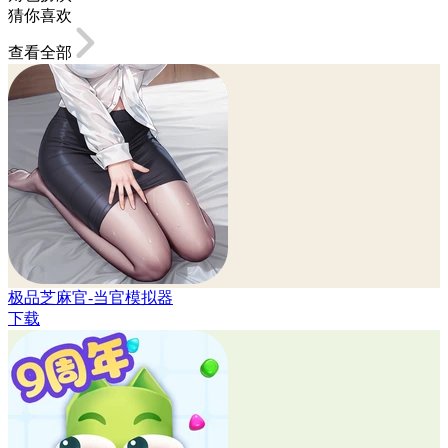
猜你喜欢
查看全部
极品芝麻官-当官模拟器
下载