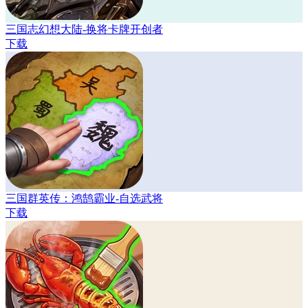
三国志幻想大陆-换将卡牌开创者
下载
三国群英传：鸿鹄霸业-自选武将
下载