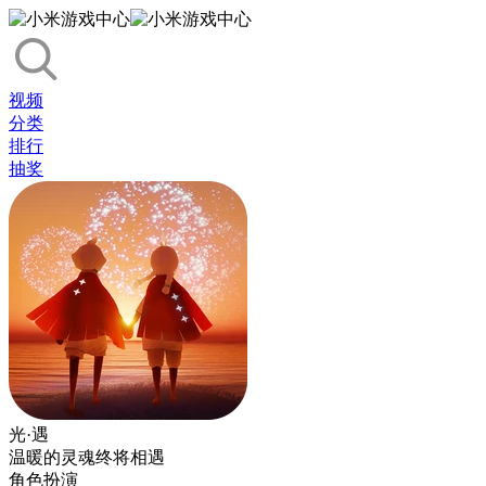
视频
分类
排行
抽奖
光·遇
温暖的灵魂终将相遇
角色扮演