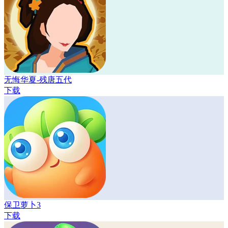
无悔华夏-残唐五代
下载
保卫萝卜3
下载