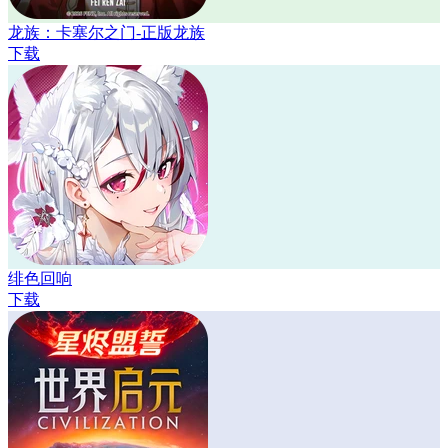
龙族：卡塞尔之门-正版龙族
下载
绯色回响
下载