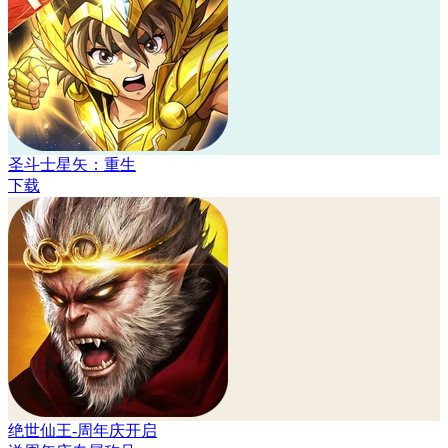
圣斗士星矢：重生
下载
绝世仙王-周年庆开启