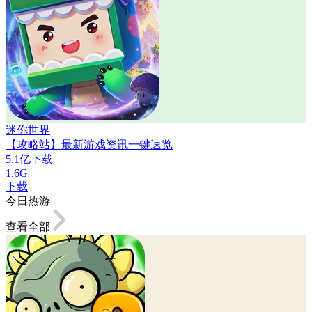
迷你世界
【攻略站】最新游戏资讯一键速览
5.1亿下载
1.6G
下载
今日热游
查看全部