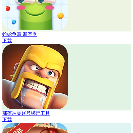
蛇蛇争霸-新赛季
下载
部落冲突账号绑定工具
下载