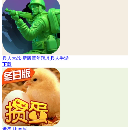
兵人大战-新版童年玩具兵人手游
下载
掼蛋-比赛版