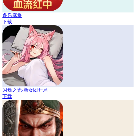
多乐麻将
下载
闪烁之光-新女团开局
下载