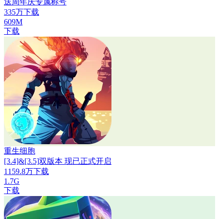
送周年庆专属称号
335万下载
609M
下载
重生细胞
[3.4]&[3.5]双版本 现已正式开启
1159.8万下载
1.7G
下载