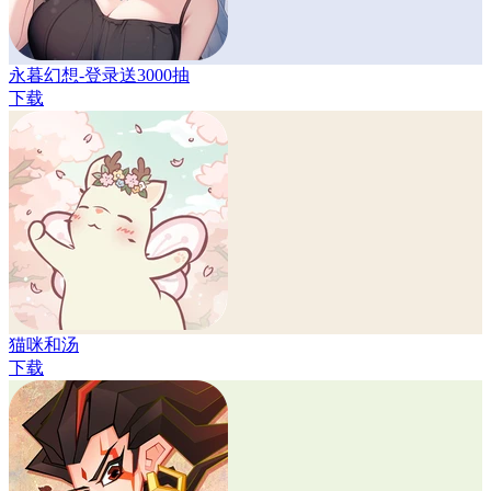
永暮幻想-登录送3000抽
下载
猫咪和汤
下载