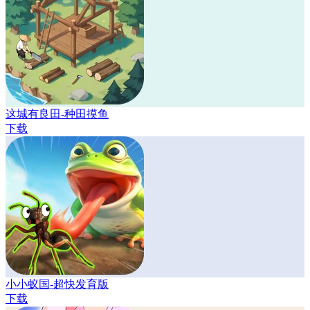
这城有良田-种田摸鱼
下载
小小蚁国-超快发育版
下载