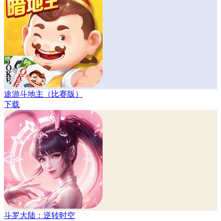
途游斗地主（比赛版）
下载
斗罗大陆：逆转时空