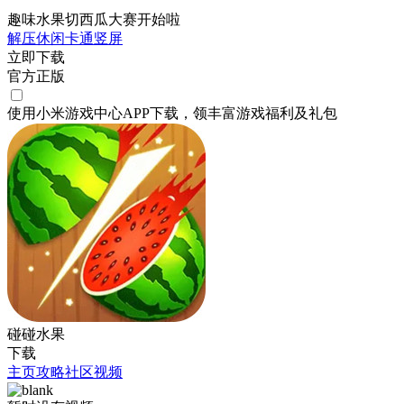
趣味水果切西瓜大赛开始啦
解压
休闲
卡通
竖屏
立即下载
官方正版
使用小米游戏中心APP
下载
，领丰富游戏
福利
及
礼包
碰碰水果
下载
主页
攻略
社区
视频