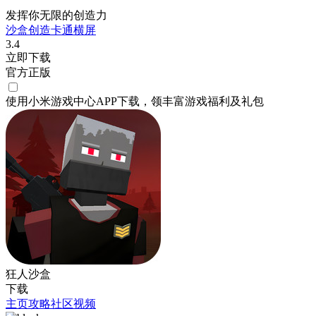
发挥你无限的创造力
沙盒
创造
卡通
横屏
3.4
立即下载
官方正版
使用小米游戏中心APP
下载
，领丰富游戏
福利
及
礼包
狂人沙盒
下载
主页
攻略
社区
视频