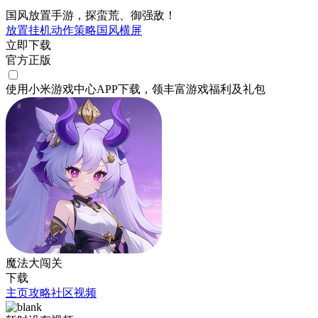
国风放置手游，探蛮荒、御强敌！
放置挂机
动作
策略
国风
横屏
立即下载
官方正版
使用小米游戏中心APP
下载
，领丰富游戏
福利
及
礼包
魔法大闯关
下载
主页
攻略
社区
视频