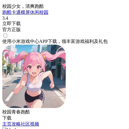
校园少女，清爽跑酷
跑酷
卡通
横屏
休闲
校园
3.4
立即下载
官方正版
使用小米游戏中心APP
下载
，领丰富游戏
福利
及
礼包
校园青春跑酷
下载
主页
攻略
社区
视频