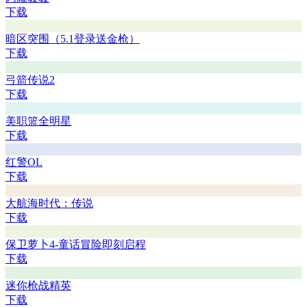
下载
暗区突围（5.1登录送金枪）
下载
弓箭传说2
下载
美职篮全明星
下载
红警OL
下载
大航海时代：传说
下载
保卫萝卜4-童话冒险即刻启程
下载
迷你枪战精英
下载