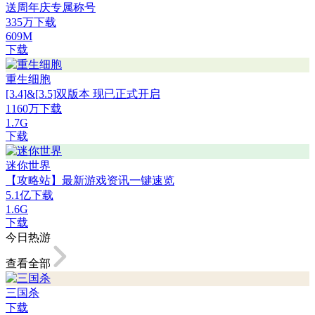
送周年庆专属称号
335万下载
609M
下载
重生细胞
[3.4]&[3.5]双版本 现已正式开启
1160万下载
1.7G
下载
迷你世界
【攻略站】最新游戏资讯一键速览
5.1亿下载
1.6G
下载
今日热游
查看全部
三国杀
下载