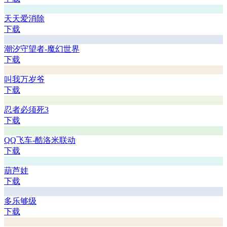
天天爱消除
下载
潮汐守望者-魔幻世界
下载
叫我万岁爷
下载
忍者必须死3
下载
QQ飞车-酷洛米联动
下载
葫芦娃
下载
多乐够级
下载