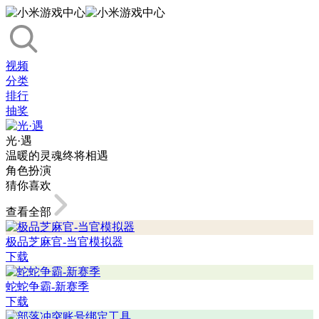
视频
分类
排行
抽奖
光·遇
温暖的灵魂终将相遇
角色扮演
猜你喜欢
查看全部
极品芝麻官-当官模拟器
下载
蛇蛇争霸-新赛季
下载