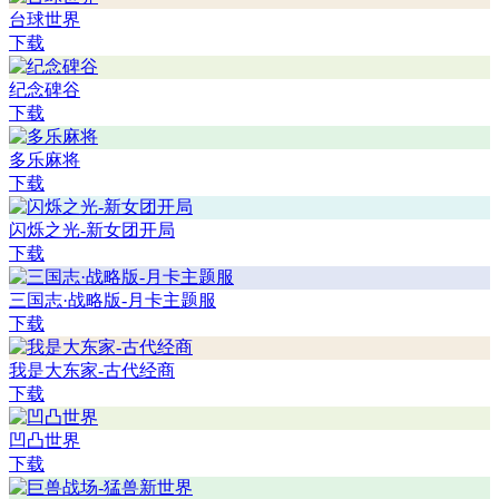
台球世界
下载
纪念碑谷
下载
多乐麻将
下载
闪烁之光-新女团开局
下载
三国志·战略版-月卡主题服
下载
我是大东家-古代经商
下载
凹凸世界
下载