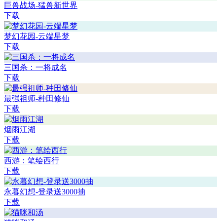
巨兽战场-猛兽新世界
下载
梦幻花园-云端星梦
下载
三国杀：一将成名
下载
最强祖师-种田修仙
下载
烟雨江湖
下载
西游：笔绘西行
下载
永暮幻想-登录送3000抽
下载