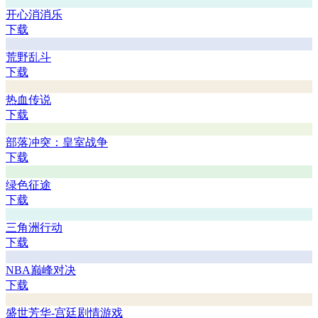
开心消消乐
下载
荒野乱斗
下载
热血传说
下载
部落冲突：皇室战争
下载
绿色征途
下载
三角洲行动
下载
NBA巅峰对决
下载
盛世芳华-宫廷剧情游戏