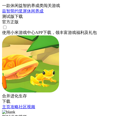
一款休闲益智的养成类闯关游戏
益智
简约
竖屏
休闲
养成
测试版下载
官方正版
使用小米游戏中心APP
下载
，领丰富游戏
福利
及
礼包
合并进化生存
下载
主页
攻略
社区
视频