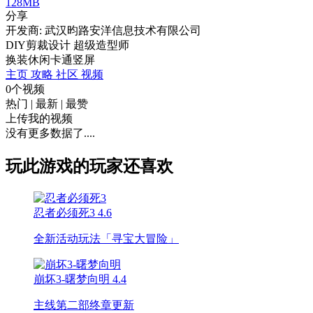
128MB
分享
开发商: 武汉昀路安洋信息技术有限公司
DIY剪裁设计 超级造型师
换装
休闲
卡通
竖屏
主页
攻略
社区
视频
0个视频
热门
|
最新
|
最赞
上传我的视频
没有更多数据了....
玩此游戏的玩家还喜欢
忍者必须死3
4.6
全新活动玩法「寻宝大冒险」
崩坏3-曙梦向明
4.4
主线第二部终章更新