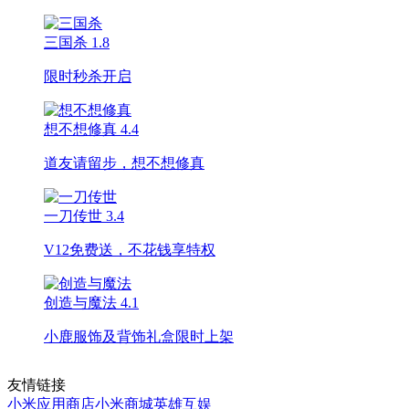
三国杀
1.8
限时秒杀开启
想不想修真
4.4
道友请留步，想不想修真
一刀传世
3.4
V12免费送，不花钱享特权
创造与魔法
4.1
小鹿服饰及背饰礼盒限时上架
友情链接
小米应用商店
小米商城
英雄互娱