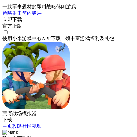
一款军事题材的即时战略休闲游戏
策略
射击
简约
竖屏
立即下载
官方正版
使用小米游戏中心APP
下载
，领丰富游戏
福利
及
礼包
荒野战场模拟器
下载
主页
攻略
社区
视频