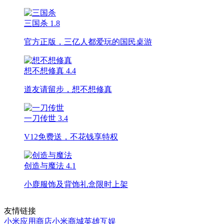
三国杀
1.8
官方正版，三亿人都爱玩的国民桌游
想不想修真
4.4
道友请留步，想不想修真
一刀传世
3.4
V12免费送，不花钱享特权
创造与魔法
4.1
小鹿服饰及背饰礼盒限时上架
友情链接
小米应用商店
小米商城
英雄互娱