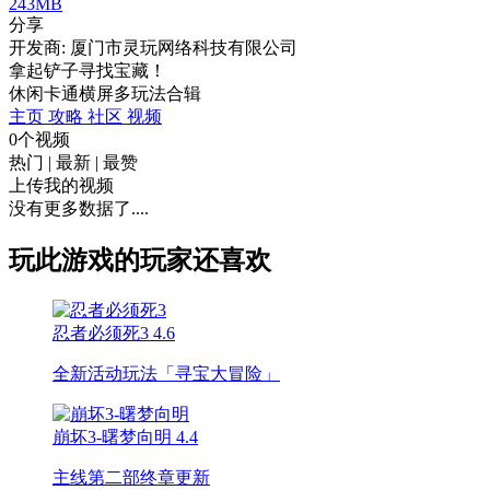
243MB
分享
开发商: 厦门市灵玩网络科技有限公司
拿起铲子寻找宝藏！
休闲
卡通
横屏
多玩法合辑
主页
攻略
社区
视频
0个视频
热门
|
最新
|
最赞
上传我的视频
没有更多数据了....
玩此游戏的玩家还喜欢
忍者必须死3
4.6
全新活动玩法「寻宝大冒险」
崩坏3-曙梦向明
4.4
主线第二部终章更新