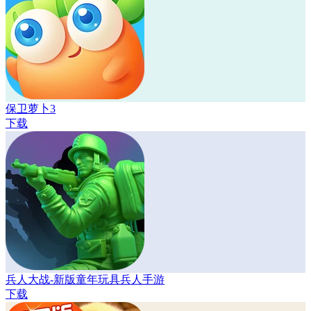
保卫萝卜3
下载
兵人大战-新版童年玩具兵人手游
下载