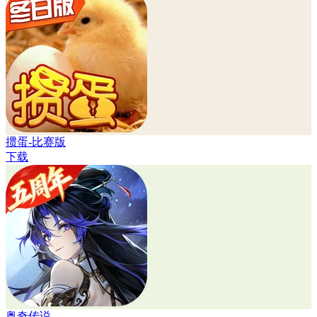
掼蛋-比赛版
下载
奥奇传说