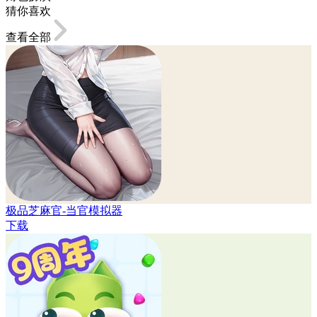
猜你喜欢
查看全部
极品芝麻官-当官模拟器
下载