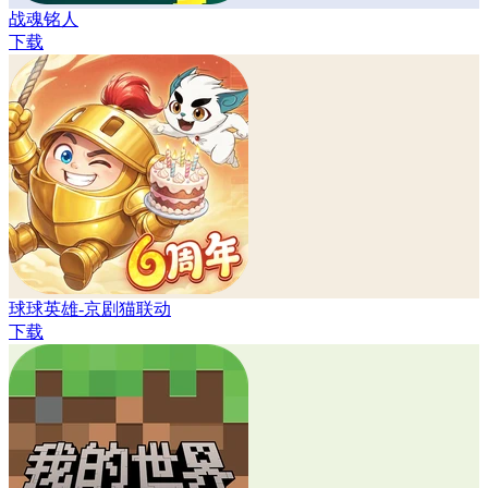
战魂铭人
下载
球球英雄-京剧猫联动
下载