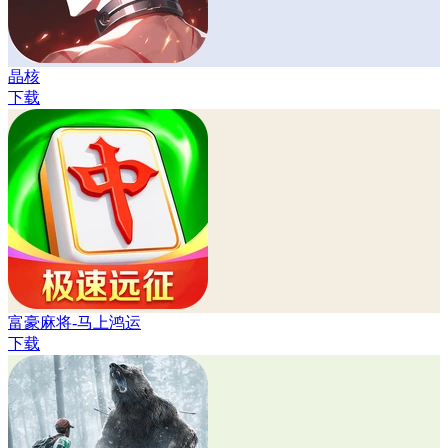
晶核
下载
富豪麻将-马上鸿运
下载