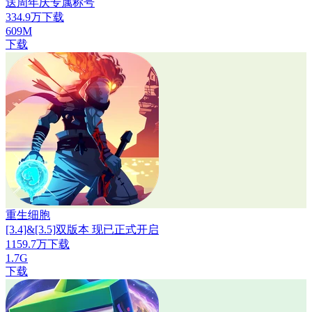
送周年庆专属称号
334.9万下载
609M
下载
重生细胞
[3.4]&[3.5]双版本 现已正式开启
1159.7万下载
1.7G
下载