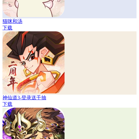
猫咪和汤
下载
神仙道3-登录送千抽
下载