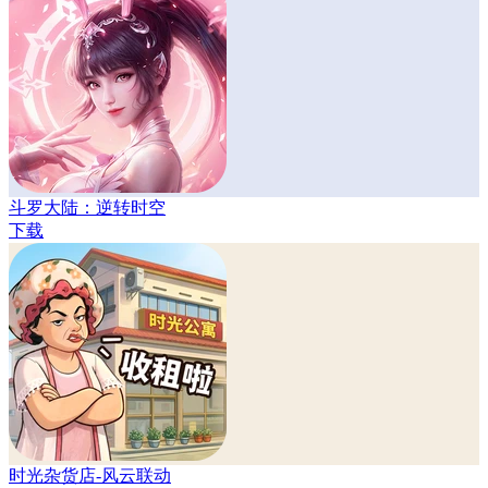
斗罗大陆：逆转时空
下载
时光杂货店-风云联动