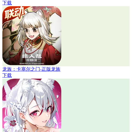
下载
龙族：卡塞尔之门-正版龙族
下载