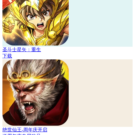
圣斗士星矢：重生
下载
绝世仙王-周年庆开启