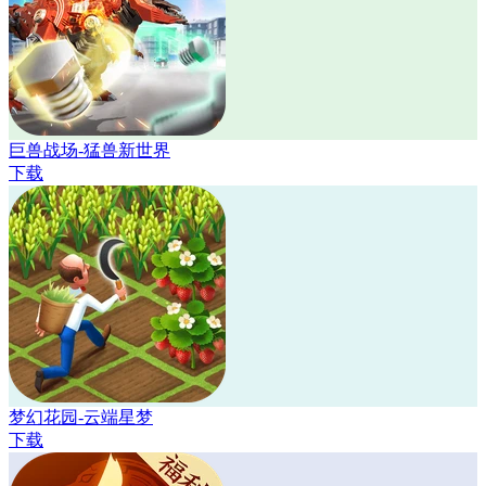
巨兽战场-猛兽新世界
下载
梦幻花园-云端星梦
下载