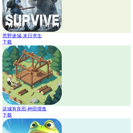
荒野迷城-末日求生
下载
这城有良田-种田摸鱼
下载