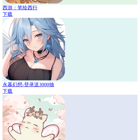
西游：笔绘西行
下载
永暮幻想-登录送3000抽
下载