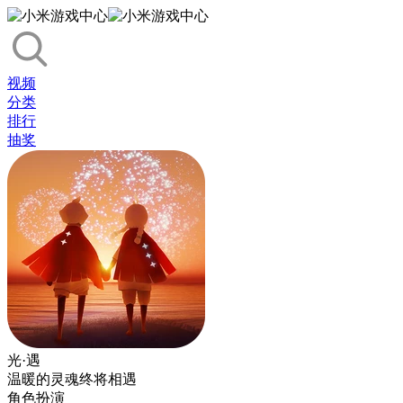
视频
分类
排行
抽奖
光·遇
温暖的灵魂终将相遇
角色扮演