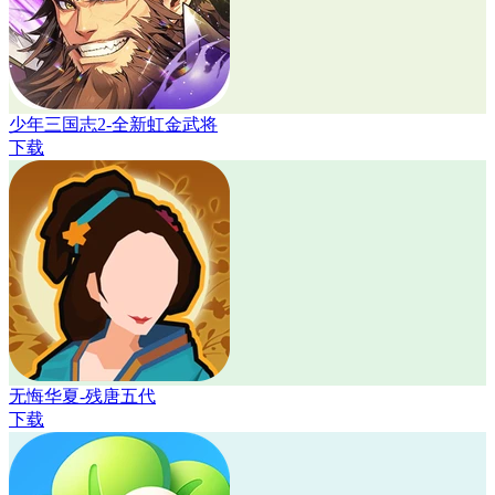
少年三国志2-全新虹金武将
下载
无悔华夏-残唐五代
下载