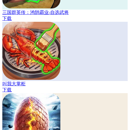
三国群英传：鸿鹄霸业-自选武将
下载
叫我大掌柜
下载