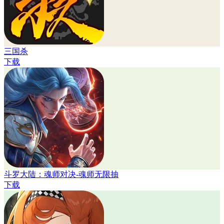
三国杀
下载
斗罗大陆：魂师对决-魂师无限抽
下载