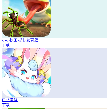
小小蚁国-超快发育版
下载
口袋觉醒
下载