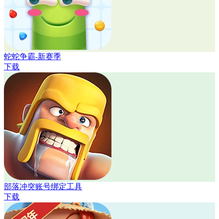
蛇蛇争霸-新赛季
下载
部落冲突账号绑定工具
下载