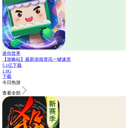
迷你世界
【攻略站】最新游戏资讯一键速览
5.1亿下载
1.6G
下载
今日热游
查看全部