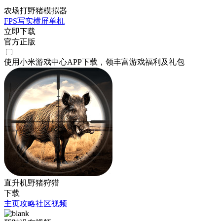
农场打野猪模拟器
FPS
写实
横屏
单机
立即下载
官方正版
使用小米游戏中心APP
下载
，领丰富游戏
福利
及
礼包
直升机野猪狩猎
下载
主页
攻略
社区
视频