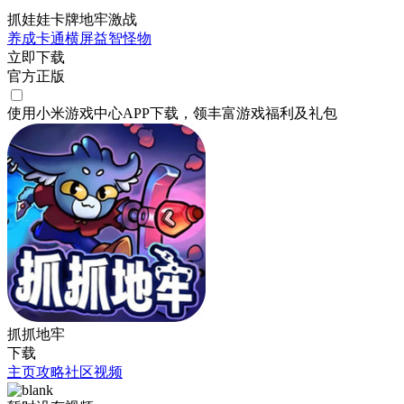
抓娃娃卡牌地牢激战
养成
卡通
横屏
益智
怪物
立即下载
官方正版
使用小米游戏中心APP
下载
，领丰富游戏
福利
及
礼包
抓抓地牢
下载
主页
攻略
社区
视频