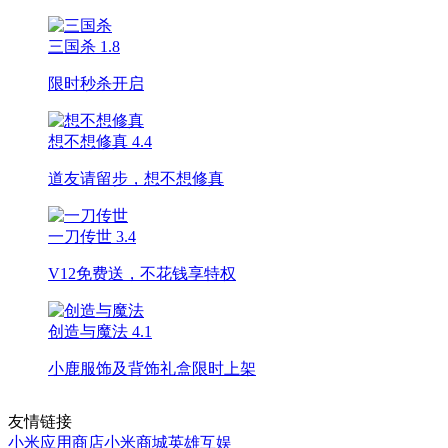
三国杀
1.8
限时秒杀开启
想不想修真
4.4
道友请留步，想不想修真
一刀传世
3.4
V12免费送，不花钱享特权
创造与魔法
4.1
小鹿服饰及背饰礼盒限时上架
友情链接
小米应用商店
小米商城
英雄互娱