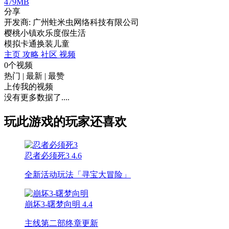
479MB
分享
开发商: 广州蛀米虫网络科技有限公司
樱桃小镇欢乐度假生活
模拟
卡通
换装
儿童
主页
攻略
社区
视频
0个视频
热门
|
最新
|
最赞
上传我的视频
没有更多数据了....
玩此游戏的玩家还喜欢
忍者必须死3
4.6
全新活动玩法「寻宝大冒险」
崩坏3-曙梦向明
4.4
主线第二部终章更新