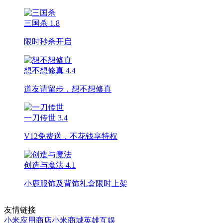
三国杀
1.8
限时秒杀开启
想不想修真
4.4
道友请留步，想不想修真
一刀传世
3.4
V12免费送，不花钱享特权
创造与魔法
4.1
小鹿服饰及背饰礼盒限时上架
友情链接
小米应用商店
小米商城
英雄互娱