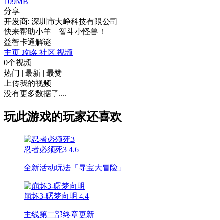
109MB
分享
开发商: 深圳市大峥科技有限公司
快来帮助小羊，智斗小怪兽！
益智
卡通
解谜
主页
攻略
社区
视频
0个视频
热门
|
最新
|
最赞
上传我的视频
没有更多数据了....
玩此游戏的玩家还喜欢
忍者必须死3
4.6
全新活动玩法「寻宝大冒险」
崩坏3-曙梦向明
4.4
主线第二部终章更新