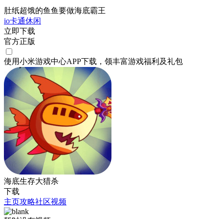
肚纸超饿的鱼鱼要做海底霸王
io
卡通
休闲
立即下载
官方正版
使用小米游戏中心APP
下载
，领丰富游戏
福利
及
礼包
海底生存大猎杀
下载
主页
攻略
社区
视频