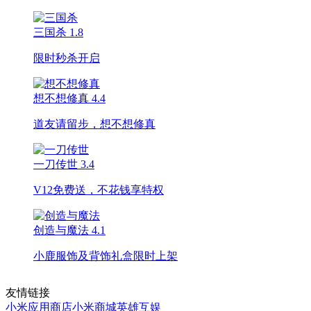
三国杀
1.8
限时秒杀开启
想不想修真
4.4
道友请留步，想不想修真
一刀传世
3.4
V12免费送，不花钱享特权
创造与魔法
4.1
小鹿服饰及背饰礼盒限时上架
友情链接
小米应用商店
小米商城
英雄互娱