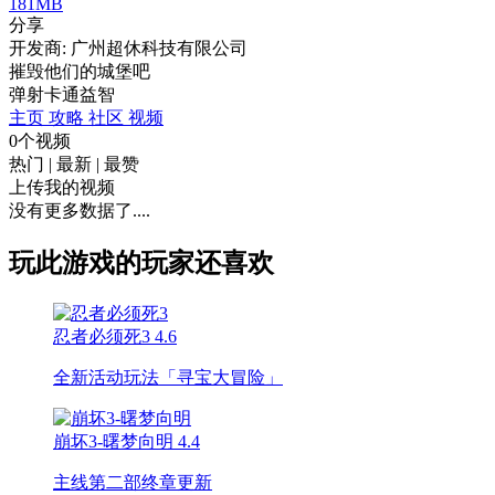
181MB
分享
开发商: 广州超休科技有限公司
摧毁他们的城堡吧
弹射
卡通
益智
主页
攻略
社区
视频
0个视频
热门
|
最新
|
最赞
上传我的视频
没有更多数据了....
玩此游戏的玩家还喜欢
忍者必须死3
4.6
全新活动玩法「寻宝大冒险」
崩坏3-曙梦向明
4.4
主线第二部终章更新