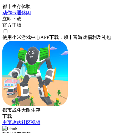
都市生存体验
动作
卡通
休闲
立即下载
官方正版
使用小米游戏中心APP
下载
，领丰富游戏
福利
及
礼包
都市战斗无限生存
下载
主页
攻略
社区
视频