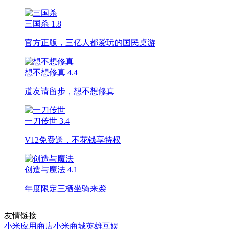
三国杀
1.8
官方正版，三亿人都爱玩的国民桌游
想不想修真
4.4
道友请留步，想不想修真
一刀传世
3.4
V12免费送，不花钱享特权
创造与魔法
4.1
年度限定三栖坐骑来袭
友情链接
小米应用商店
小米商城
英雄互娱