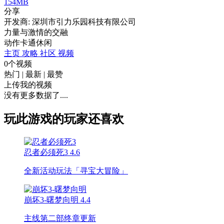
154MB
分享
开发商: 深圳市引力乐园科技有限公司
力量与激情的交融
动作
卡通
休闲
主页
攻略
社区
视频
0个视频
热门
|
最新
|
最赞
上传我的视频
没有更多数据了....
玩此游戏的玩家还喜欢
忍者必须死3
4.6
全新活动玩法「寻宝大冒险」
崩坏3-曙梦向明
4.4
主线第二部终章更新