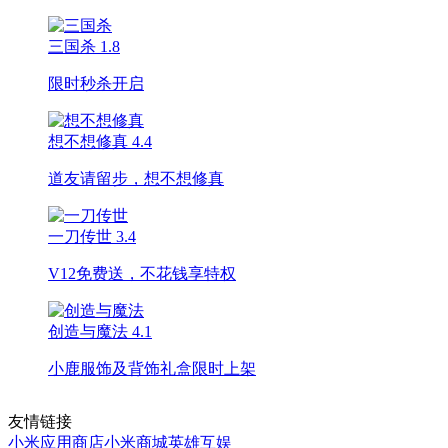
三国杀
1.8
限时秒杀开启
想不想修真
4.4
道友请留步，想不想修真
一刀传世
3.4
V12免费送，不花钱享特权
创造与魔法
4.1
小鹿服饰及背饰礼盒限时上架
友情链接
小米应用商店
小米商城
英雄互娱