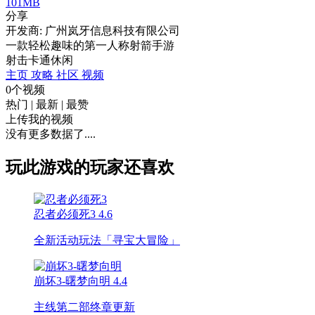
101MB
分享
开发商: 广州岚牙信息科技有限公司
一款轻松趣味的第一人称射箭手游
射击
卡通
休闲
主页
攻略
社区
视频
0个视频
热门
|
最新
|
最赞
上传我的视频
没有更多数据了....
玩此游戏的玩家还喜欢
忍者必须死3
4.6
全新活动玩法「寻宝大冒险」
崩坏3-曙梦向明
4.4
主线第二部终章更新