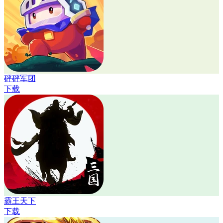
砰砰军团
下载
霸王天下
下载