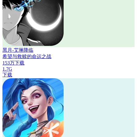
黑月-艾琳降临
希望与救赎的命运之战
153万下载
1.7G
下载