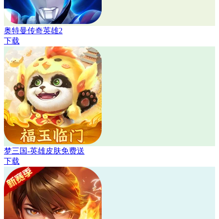
奥特曼传奇英雄2
下载
梦三国-英雄皮肤免费送
下载