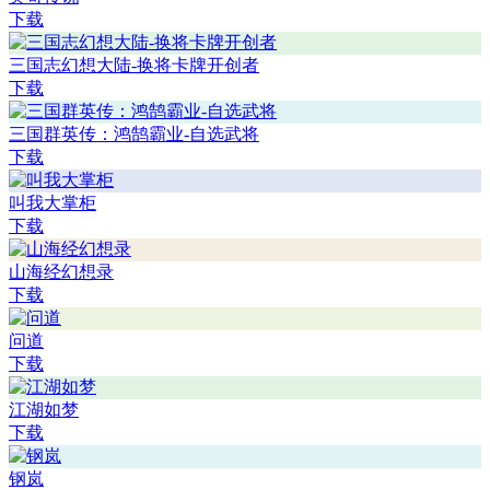
下载
三国志幻想大陆-换将卡牌开创者
下载
三国群英传：鸿鹄霸业-自选武将
下载
叫我大掌柜
下载
山海经幻想录
下载
问道
下载
江湖如梦
下载
钢岚