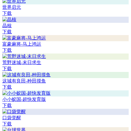
世界启元
下载
晶核
下载
富豪麻将-马上鸿运
下载
荒野迷城-末日求生
下载
这城有良田-种田摸鱼
下载
小小蚁国-超快发育版
下载
口袋觉醒
下载