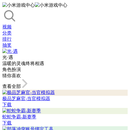
视频
分类
排行
抽奖
光·遇
温暖的灵魂终将相遇
角色扮演
猜你喜欢
查看全部
极品芝麻官-当官模拟器
下载
蛇蛇争霸-新赛季
下载