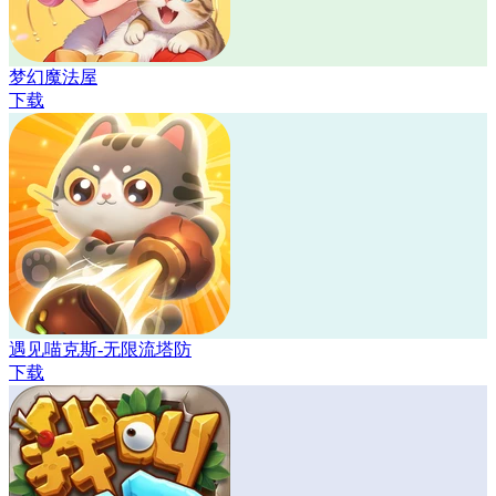
梦幻魔法屋
下载
遇见喵克斯-无限流塔防
下载