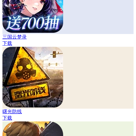
三国云梦录
下载
曙光防线
下载