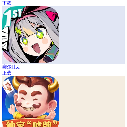
下载
赛尔计划
下载