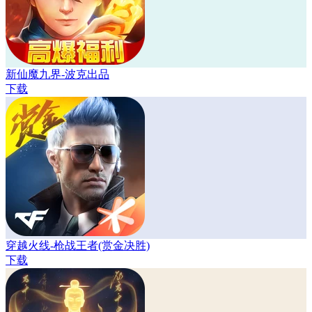
新仙魔九界-波克出品
下载
穿越火线-枪战王者(赏金决胜)
下载