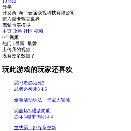
107MB
分享
开发商: 海口云途众视科技有限公司
进入重卡驾驶世界
驾驶
写实
模拟
主页
攻略
社区
视频
0个视频
热门
|
最新
|
最赞
上传我的视频
没有更多数据了....
玩此游戏的玩家还喜欢
忍者必须死3
4.6
全新活动玩法「寻宝大冒险」
崩坏3-曙梦向明
4.4
主线第二部终章更新