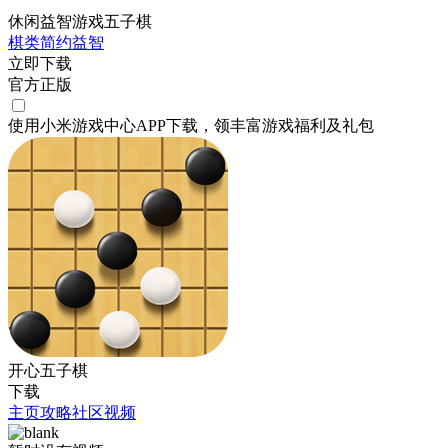
休闲益智游戏五子棋
棋类
简约
益智
立即下载
官方正版
使用小米游戏中心APP
下载
，领丰富游戏
福利
及
礼包
开心五子棋
下载
主页
攻略
社区
视频