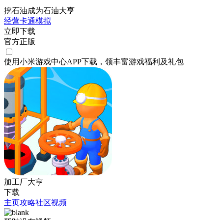
挖石油成为石油大亨
经营
卡通
模拟
立即下载
官方正版
使用小米游戏中心APP
下载
，领丰富游戏
福利
及
礼包
加工厂大亨
下载
主页
攻略
社区
视频