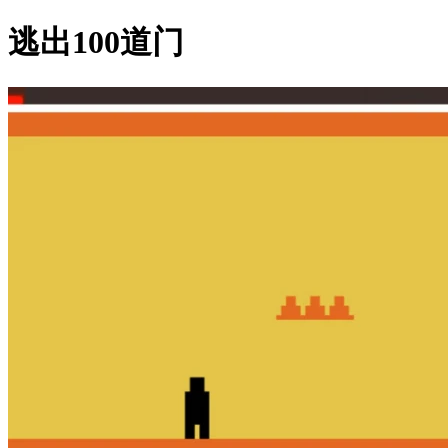
逃出100道门