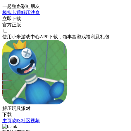
一起整蛊彩虹朋友
模拟
卡通
解压
沙盒
立即下载
官方正版
使用小米游戏中心APP
下载
，领丰富游戏
福利
及
礼包
解压玩具派对
下载
主页
攻略
社区
视频