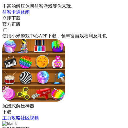
丰富的解压休闲益智游戏等你来玩。
益智
卡通
休闲
立即下载
官方正版
使用小米游戏中心APP
下载
，领丰富游戏
福利
及
礼包
沉浸式解压神器
下载
主页
攻略
社区
视频