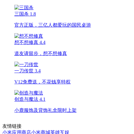
三国杀
1.8
官方正版，三亿人都爱玩的国民桌游
想不想修真
4.4
道友请留步，想不想修真
一刀传世
3.4
V12免费送，不花钱享特权
创造与魔法
4.1
小鹿服饰及背饰礼盒限时上架
友情链接
小米应用商店
小米商城
英雄互娱