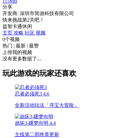
115MB
分享
开发商: 深圳市简游科技有限公司
快来挑战第2关吧！
益智
卡通
休闲
主页
攻略
社区
视频
0个视频
热门
|
最新
|
最赞
上传我的视频
没有更多数据了....
玩此游戏的玩家还喜欢
忍者必须死3
4.6
全新活动玩法「寻宝大冒险」
崩坏3-曙梦向明
4.4
主线第二部终章更新