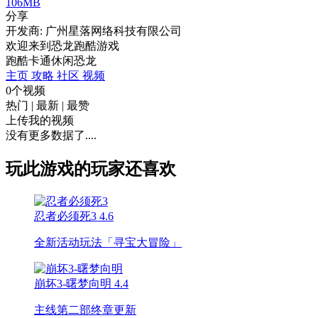
106MB
分享
开发商: 广州星落网络科技有限公司
欢迎来到恐龙跑酷游戏
跑酷
卡通
休闲
恐龙
主页
攻略
社区
视频
0个视频
热门
|
最新
|
最赞
上传我的视频
没有更多数据了....
玩此游戏的玩家还喜欢
忍者必须死3
4.6
全新活动玩法「寻宝大冒险」
崩坏3-曙梦向明
4.4
主线第二部终章更新