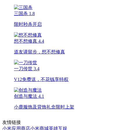
三国杀
1.8
限时秒杀开启
想不想修真
4.4
道友请留步，想不想修真
一刀传世
3.4
V12免费送，不花钱享特权
创造与魔法
4.1
小鹿服饰及背饰礼盒限时上架
友情链接
小米应用商店
小米商城
英雄互娱