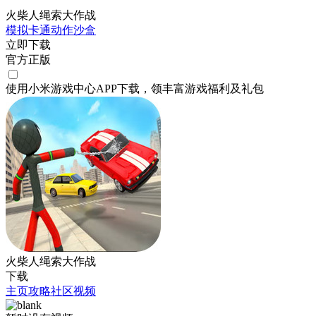
火柴人绳索大作战
模拟
卡通
动作
沙盒
立即下载
官方正版
使用小米游戏中心APP
下载
，领丰富游戏
福利
及
礼包
火柴人绳索大作战
下载
主页
攻略
社区
视频