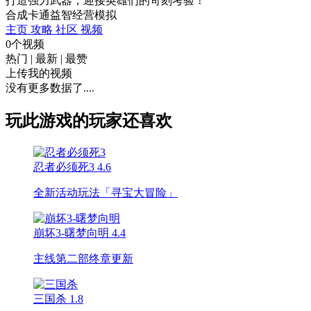
打造强力武器，迎接英雄们的苛刻考验！
合成
卡通
益智
经营
模拟
主页
攻略
社区
视频
0个视频
热门
|
最新
|
最赞
上传我的视频
没有更多数据了....
玩此游戏的玩家还喜欢
忍者必须死3
4.6
全新活动玩法「寻宝大冒险」
崩坏3-曙梦向明
4.4
主线第二部终章更新
三国杀
1.8