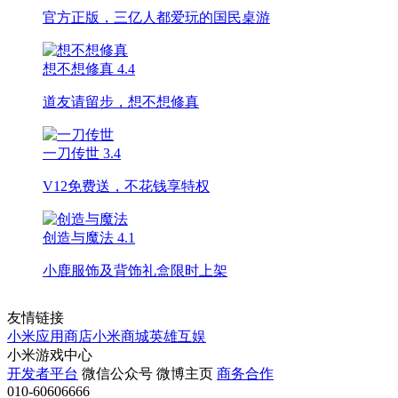
官方正版，三亿人都爱玩的国民桌游
想不想修真
4.4
道友请留步，想不想修真
一刀传世
3.4
V12免费送，不花钱享特权
创造与魔法
4.1
小鹿服饰及背饰礼盒限时上架
友情链接
小米应用商店
小米商城
英雄互娱
小米游戏中心
开发者平台
微信公众号
微博主页
商务合作
010-60606666