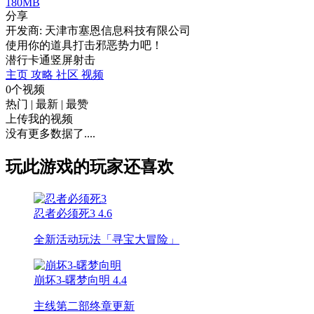
180MB
分享
开发商: 天津市塞恩信息科技有限公司
使用你的道具打击邪恶势力吧！
潜行
卡通
竖屏
射击
主页
攻略
社区
视频
0个视频
热门
|
最新
|
最赞
上传我的视频
没有更多数据了....
玩此游戏的玩家还喜欢
忍者必须死3
4.6
全新活动玩法「寻宝大冒险」
崩坏3-曙梦向明
4.4
主线第二部终章更新