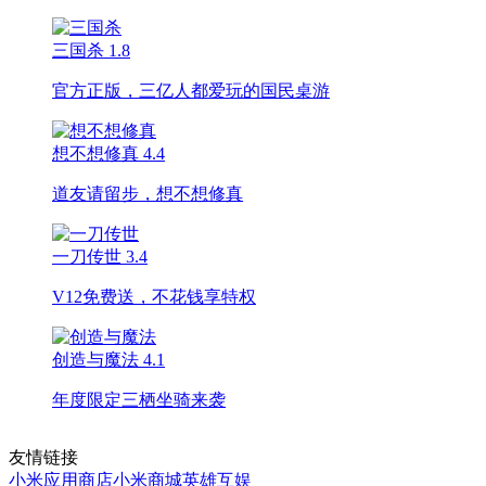
三国杀
1.8
官方正版，三亿人都爱玩的国民桌游
想不想修真
4.4
道友请留步，想不想修真
一刀传世
3.4
V12免费送，不花钱享特权
创造与魔法
4.1
年度限定三栖坐骑来袭
友情链接
小米应用商店
小米商城
英雄互娱