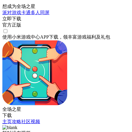
想成为全场之星
派对游戏
卡通
多人同屏
立即下载
官方正版
使用小米游戏中心APP
下载
，领丰富游戏
福利
及
礼包
全场之星
下载
主页
攻略
社区
视频