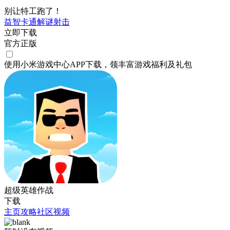
别让特工跑了！
益智
卡通
解谜
射击
立即下载
官方正版
使用小米游戏中心APP
下载
，领丰富游戏
福利
及
礼包
超级英雄作战
下载
主页
攻略
社区
视频