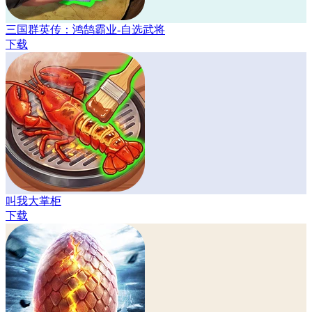
三国群英传：鸿鹄霸业-自选武将
下载
叫我大掌柜
下载