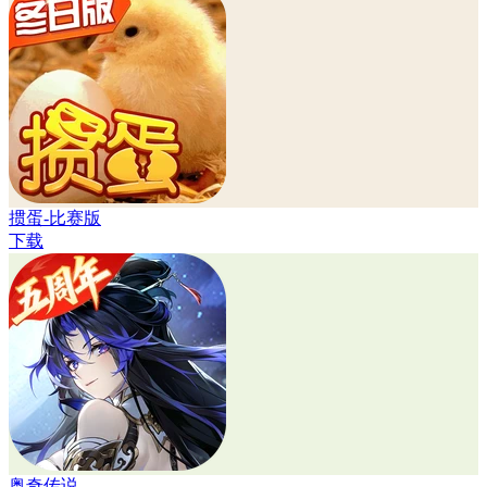
掼蛋-比赛版
下载
奥奇传说