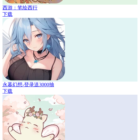
西游：笔绘西行
下载
永暮幻想-登录送3000抽
下载