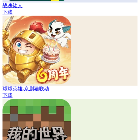
战魂铭人
下载
球球英雄-京剧猫联动
下载