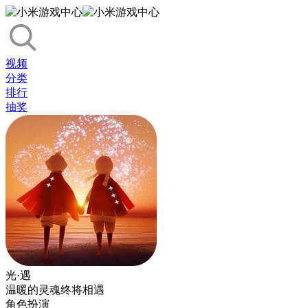
视频
分类
排行
抽奖
光·遇
温暖的灵魂终将相遇
角色扮演