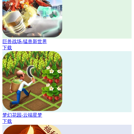
巨兽战场-猛兽新世界
下载
梦幻花园-云端星梦
下载