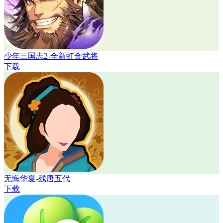
少年三国志2-全新虹金武将
下载
无悔华夏-残唐五代
下载