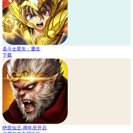
圣斗士星矢：重生
下载
绝世仙王-周年庆开启