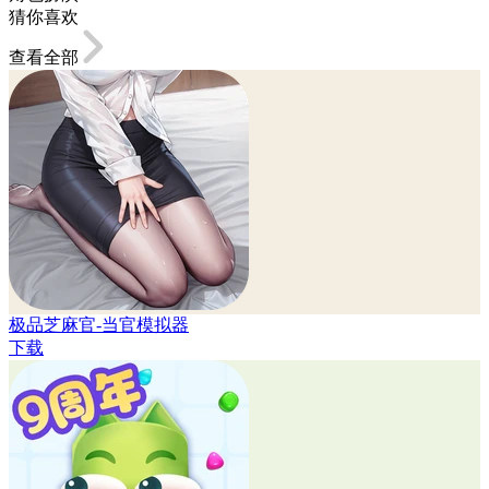
猜你喜欢
查看全部
极品芝麻官-当官模拟器
下载