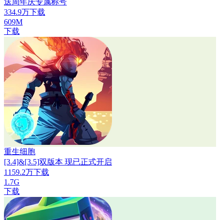
送周年庆专属称号
334.9万下载
609M
下载
重生细胞
[3.4]&[3.5]双版本 现已正式开启
1159.2万下载
1.7G
下载