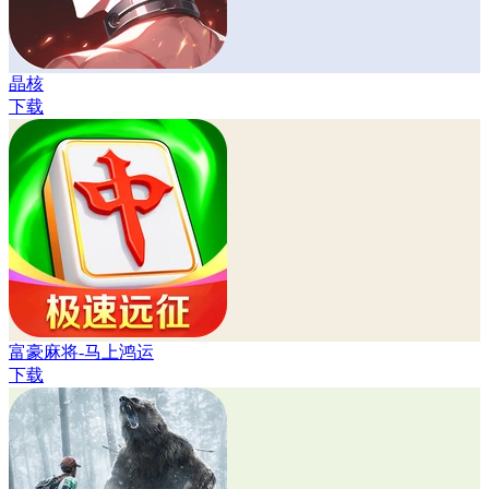
晶核
下载
富豪麻将-马上鸿运
下载