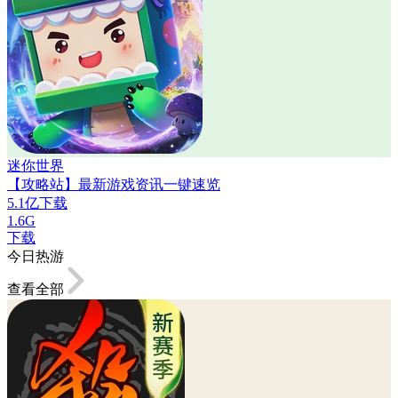
迷你世界
【攻略站】最新游戏资讯一键速览
5.1亿下载
1.6G
下载
今日热游
查看全部