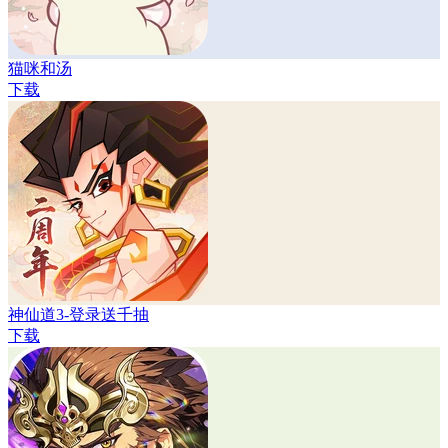
猫咪和汤
下载
神仙道3-登录送千抽
下载