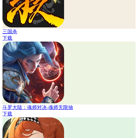
三国杀
下载
斗罗大陆：魂师对决-魂师无限抽
下载