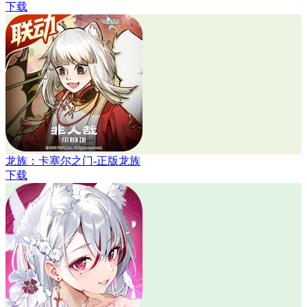
下载
龙族：卡塞尔之门-正版龙族
下载