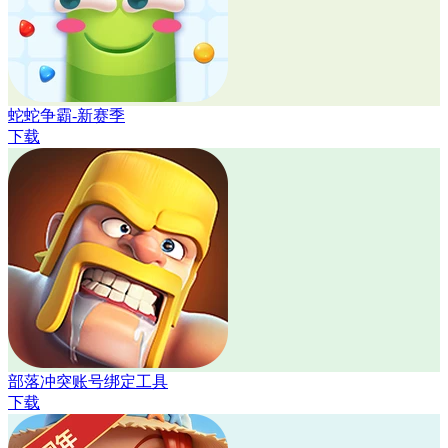
蛇蛇争霸-新赛季
下载
部落冲突账号绑定工具
下载