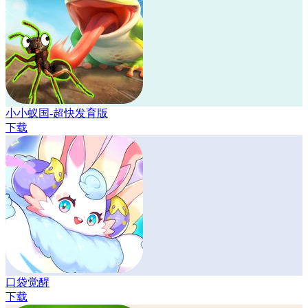
小小蚁国-超快发育版
下载
口袋觉醒
下载