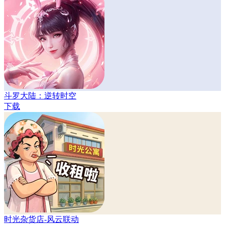
斗罗大陆：逆转时空
下载
时光杂货店-风云联动