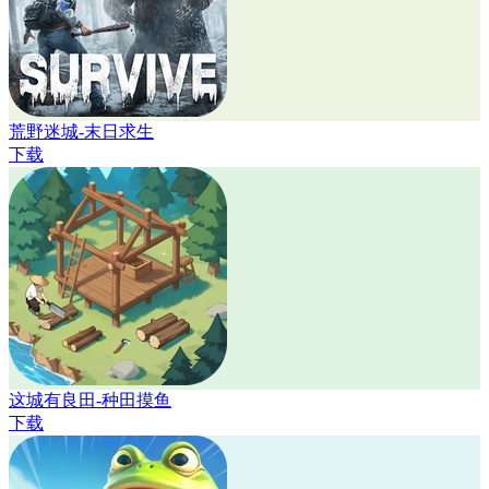
荒野迷城-末日求生
下载
这城有良田-种田摸鱼
下载