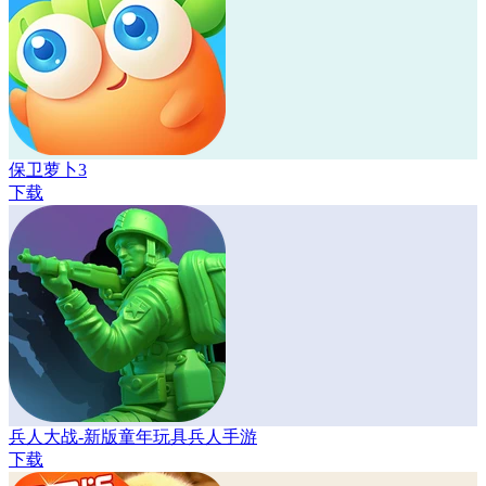
保卫萝卜3
下载
兵人大战-新版童年玩具兵人手游
下载