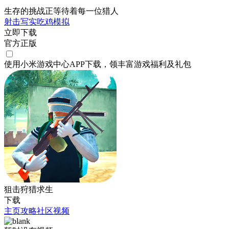
生存的挑战正等待着每一位猎人
射击
写实
吃鸡
模拟
立即下载
官方正版
使用小米游戏中心APP
下载
，领丰富游戏
福利
及
礼包
狙击狩猎求生
下载
主页
攻略
社区
视频