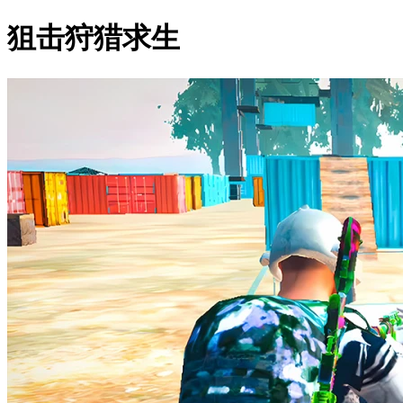
狙击狩猎求生