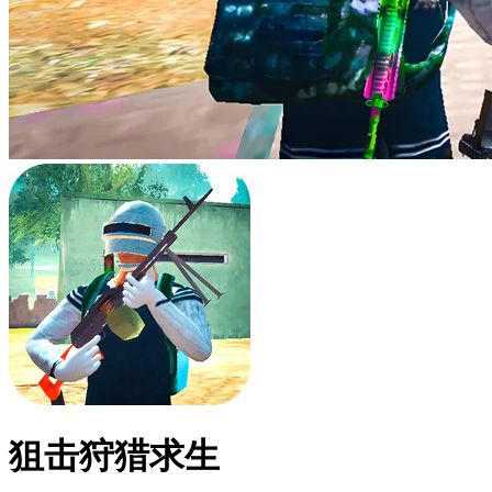
狙击狩猎求生