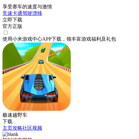
享受赛车的速度与激情
竞速
卡通
驾驶
漂移
立即下载
官方正版
使用小米游戏中心APP
下载
，领丰富游戏
福利
及
礼包
极速越野车
下载
主页
攻略
社区
视频