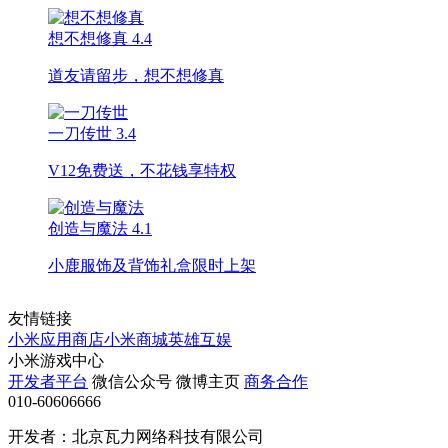
想不想修真
4.4
道友请留步，想不想修真
一刀传世
3.4
V12免费送，不花钱享特权
创造与魔法
4.1
小鹿服饰及背饰礼盒限时上架
友情链接
小米应用商店
小米商城
英雄互娱
小米游戏中心
开发者平台
微信公众号
微博主页
商务合作
010-60606666
开发者：北京瓦力网络科技有限公司