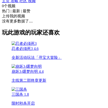
主页
攻略
社区
视频
0个视频
热门
|
最新
|
最赞
上传我的视频
没有更多数据了....
玩此游戏的玩家还喜欢
忍者必须死3
4.6
全新活动玩法「寻宝大冒险」
崩坏3-曙梦向明
4.4
主线第二部终章更新
三国杀
1.8
限时秒杀开启