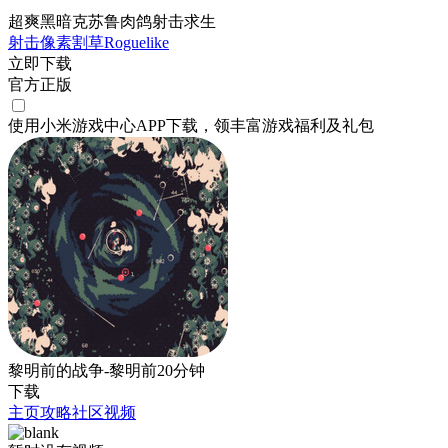
超爽黑暗克苏鲁肉鸽射击求生
射击
像素
割草
Roguelike
立即下载
官方正版
使用小米游戏中心APP
下载
，领丰富游戏
福利
及
礼包
黎明前的战争-黎明前20分钟
下载
主页
攻略
社区
视频