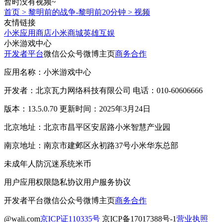
暂时没有视频~
首页
>
黎明前的战争-黎明前20分钟
>
视频
友情链接
小米应用商店
小米商城
英雄互娱
小米游戏中心
开发者平台
微信公众号
微博主页
商务合作
应用名称：小米游戏中心
开发者：北京瓦力网络科技有限公司 电话：010-60606666
版本：13.5.0.70 更新时间：2025年3月24日
北京地址：北京市昌平区安居路小米智慧产业园
南京地址：南京市建邺区永初路37号小米华东总部
未成年人防沉迷系统
米币
用户应用权限
隐私协议
用户服务协议
开发者平台
微信公众号
微博主页
商务合作
@wali.com
京ICP证110335号
京ICP备17017388号-1
营业执照