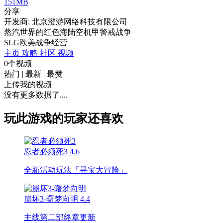
151MB
分享
开发商: 北京澄游网络科技有限公司
蒸汽世界的红色海陆空机甲警戒战争
SLG
欧美
战争
经营
主页
攻略
社区
视频
0个视频
热门
|
最新
|
最赞
上传我的视频
没有更多数据了....
玩此游戏的玩家还喜欢
忍者必须死3
4.6
全新活动玩法「寻宝大冒险」
崩坏3-曙梦向明
4.4
主线第二部终章更新