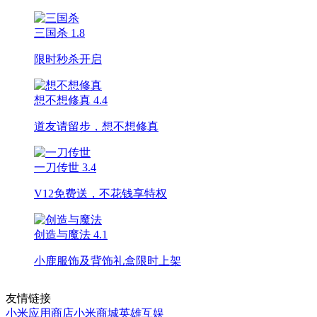
三国杀
1.8
限时秒杀开启
想不想修真
4.4
道友请留步，想不想修真
一刀传世
3.4
V12免费送，不花钱享特权
创造与魔法
4.1
小鹿服饰及背饰礼盒限时上架
友情链接
小米应用商店
小米商城
英雄互娱