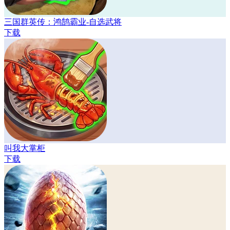
三国群英传：鸿鹄霸业-自选武将
下载
叫我大掌柜
下载