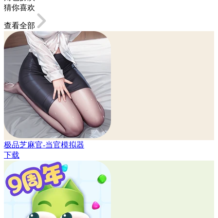
猜你喜欢
查看全部
极品芝麻官-当官模拟器
下载