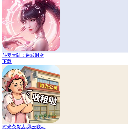
斗罗大陆：逆转时空
下载
时光杂货店-风云联动