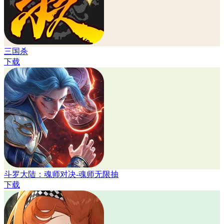
三国杀
下载
斗罗大陆：魂师对决-魂师无限抽
下载