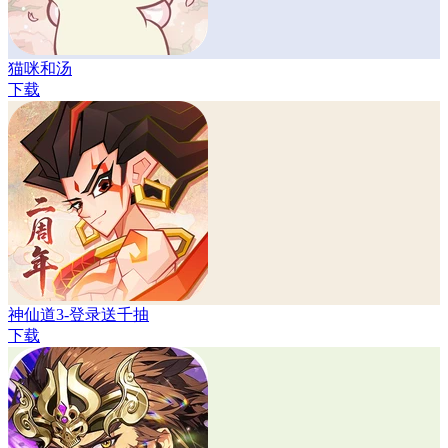
猫咪和汤
下载
神仙道3-登录送千抽
下载