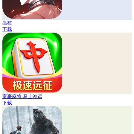
晶核
下载
富豪麻将-马上鸿运
下载