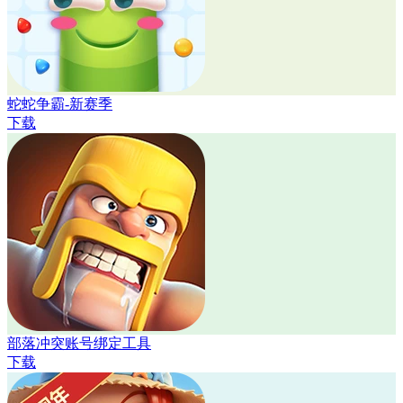
蛇蛇争霸-新赛季
下载
部落冲突账号绑定工具
下载