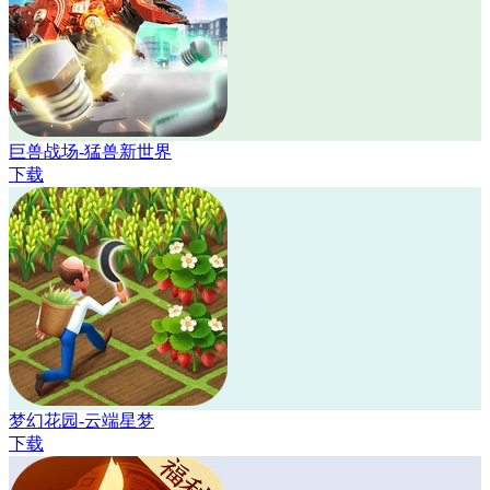
巨兽战场-猛兽新世界
下载
梦幻花园-云端星梦
下载