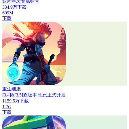
送周年庆专属称号
334.9万下载
609M
下载
重生细胞
[3.4]&[3.5]双版本 现已正式开启
1159.5万下载
1.7G
下载