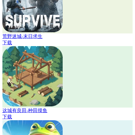
荒野迷城-末日求生
下载
这城有良田-种田摸鱼
下载