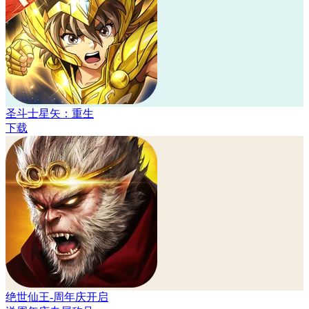
圣斗士星矢：重生
下载
绝世仙王-周年庆开启