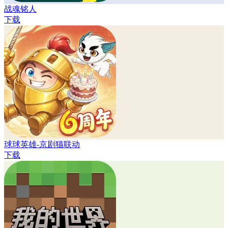
战魂铭人
下载
球球英雄-京剧猫联动
下载