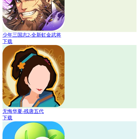
少年三国志2-全新虹金武将
下载
无悔华夏-残唐五代
下载