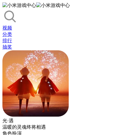
视频
分类
排行
抽奖
光·遇
温暖的灵魂终将相遇
角色扮演