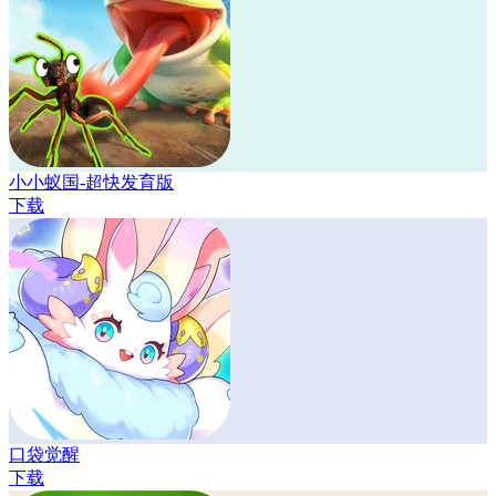
小小蚁国-超快发育版
下载
口袋觉醒
下载