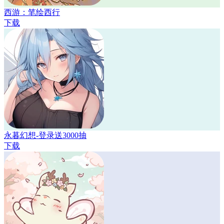
西游：笔绘西行
下载
永暮幻想-登录送3000抽
下载