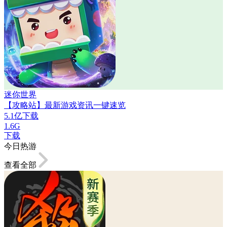
迷你世界
【攻略站】最新游戏资讯一键速览
5.1亿下载
1.6G
下载
今日热游
查看全部