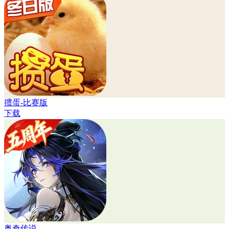
掼蛋-比赛版
下载
奥奇传说