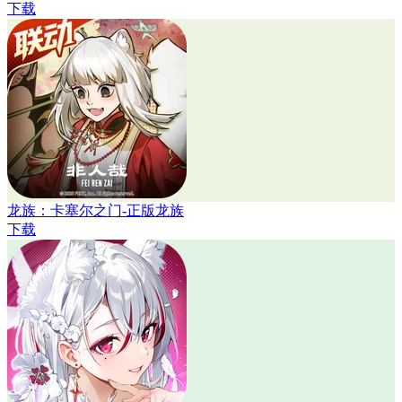
下载
龙族：卡塞尔之门-正版龙族
下载