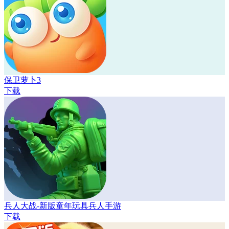
保卫萝卜3
下载
兵人大战-新版童年玩具兵人手游
下载