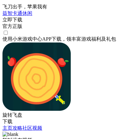
飞刀出手，苹果我有
益智
卡通
休闲
立即下载
官方正版
使用小米游戏中心APP
下载
，领丰富游戏
福利
及
礼包
旋转飞盘
下载
主页
攻略
社区
视频