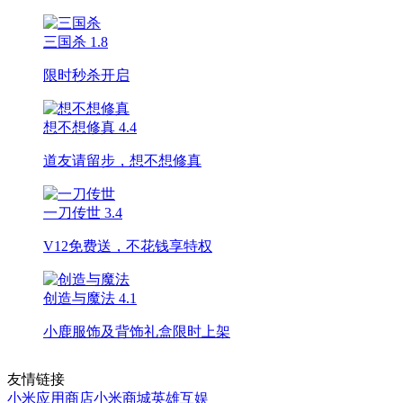
三国杀
1.8
限时秒杀开启
想不想修真
4.4
道友请留步，想不想修真
一刀传世
3.4
V12免费送，不花钱享特权
创造与魔法
4.1
小鹿服饰及背饰礼盒限时上架
友情链接
小米应用商店
小米商城
英雄互娱