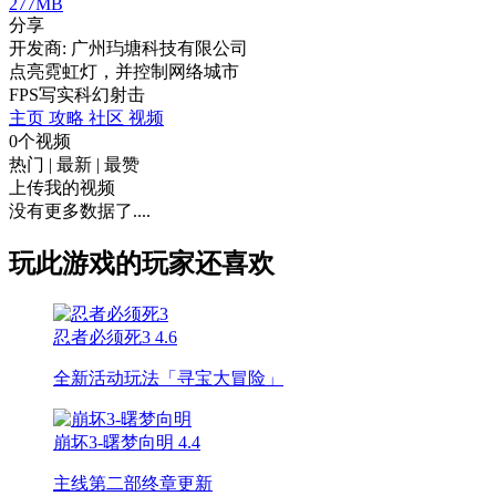
277MB
分享
开发商: 广州玙塘科技有限公司
点亮霓虹灯，并控制网络城市
FPS
写实
科幻
射击
主页
攻略
社区
视频
0个视频
热门
|
最新
|
最赞
上传我的视频
没有更多数据了....
玩此游戏的玩家还喜欢
忍者必须死3
4.6
全新活动玩法「寻宝大冒险」
崩坏3-曙梦向明
4.4
主线第二部终章更新