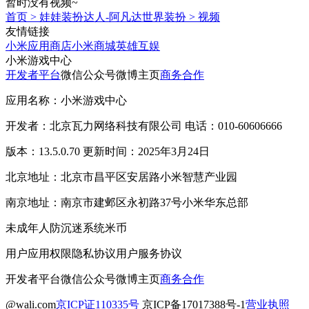
暂时没有视频~
首页
>
娃娃装扮达人-阿凡达世界装扮
>
视频
友情链接
小米应用商店
小米商城
英雄互娱
小米游戏中心
开发者平台
微信公众号
微博主页
商务合作
应用名称：小米游戏中心
开发者：北京瓦力网络科技有限公司 电话：010-60606666
版本：13.5.0.70 更新时间：2025年3月24日
北京地址：北京市昌平区安居路小米智慧产业园
南京地址：南京市建邺区永初路37号小米华东总部
未成年人防沉迷系统
米币
用户应用权限
隐私协议
用户服务协议
开发者平台
微信公众号
微博主页
商务合作
@wali.com
京ICP证110335号
京ICP备17017388号-1
营业执照