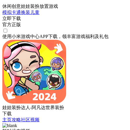
休闲创意娃娃装扮放置游戏
模拟
卡通
换装
儿童
立即下载
官方正版
使用小米游戏中心APP
下载
，领丰富游戏
福利
及
礼包
娃娃装扮达人-阿凡达世界装扮
下载
主页
攻略
社区
视频