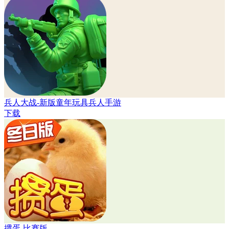
兵人大战-新版童年玩具兵人手游
下载
掼蛋-比赛版