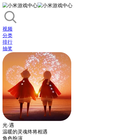
视频
分类
排行
抽奖
光·遇
温暖的灵魂终将相遇
角色扮演