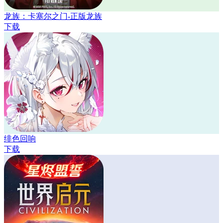
龙族：卡塞尔之门-正版龙族
下载
绯色回响
下载