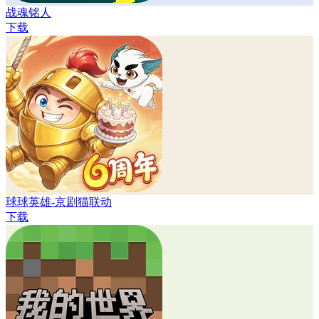
战魂铭人
下载
球球英雄-京剧猫联动
下载