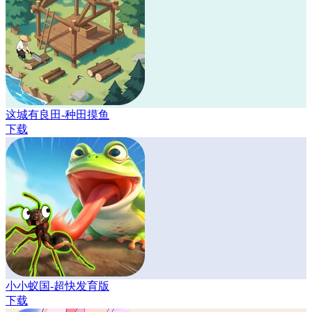
这城有良田-种田摸鱼
下载
小小蚁国-超快发育版
下载