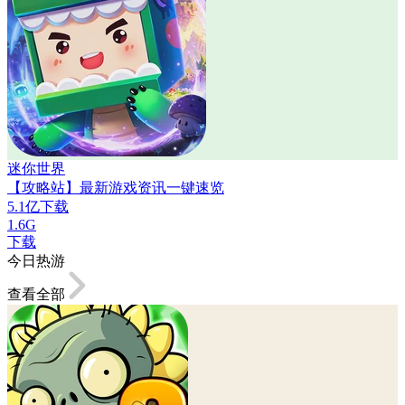
迷你世界
【攻略站】最新游戏资讯一键速览
5.1亿下载
1.6G
下载
今日热游
查看全部