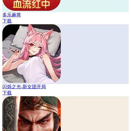
多乐麻将
下载
闪烁之光-新女团开局
下载