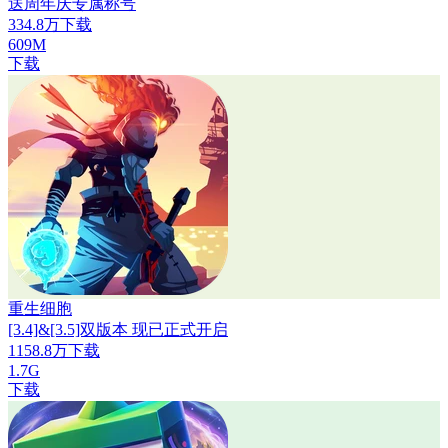
送周年庆专属称号
334.8万下载
609M
下载
重生细胞
[3.4]&[3.5]双版本 现已正式开启
1158.8万下载
1.7G
下载