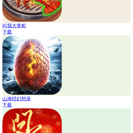
叫我大掌柜
下载
山海经幻想录
下载