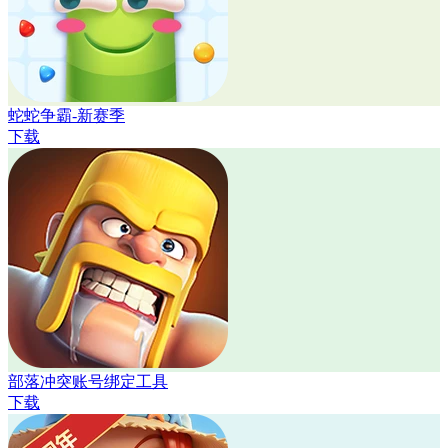
蛇蛇争霸-新赛季
下载
部落冲突账号绑定工具
下载