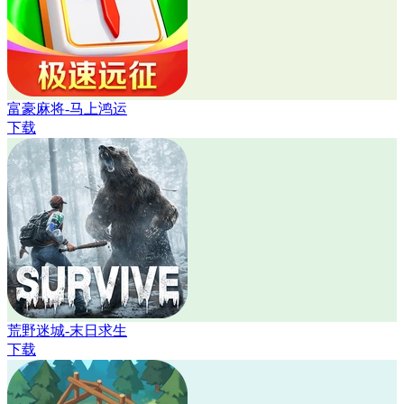
富豪麻将-马上鸿运
下载
荒野迷城-末日求生
下载