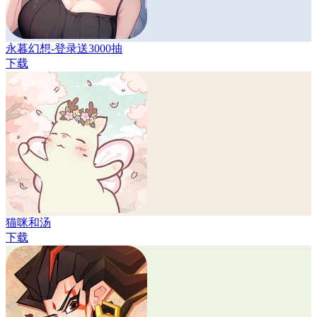
永暮幻想-登录送3000抽
下载
猫咪和汤
下载