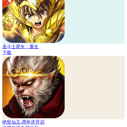
圣斗士星矢：重生
下载
绝世仙王-周年庆开启