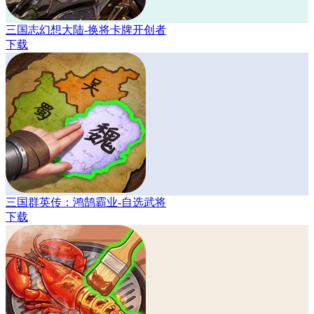
三国志幻想大陆-换将卡牌开创者
下载
三国群英传：鸿鹄霸业-自选武将
下载