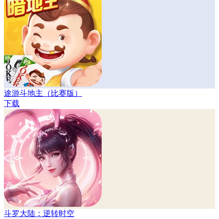
途游斗地主（比赛版）
下载
斗罗大陆：逆转时空