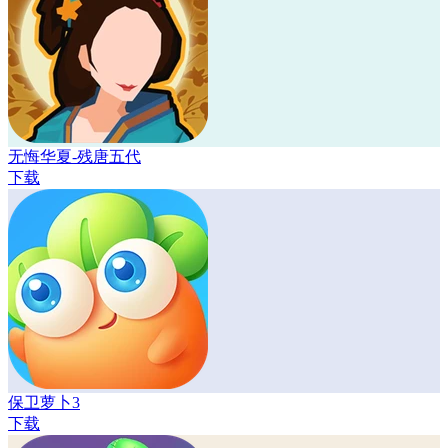
无悔华夏-残唐五代
下载
保卫萝卜3
下载