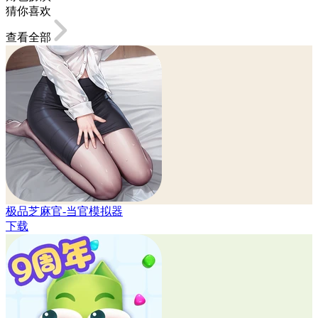
猜你喜欢
查看全部
极品芝麻官-当官模拟器
下载