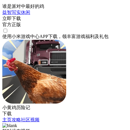
谁是派对中最好的鸡
益智
写实
休闲
立即下载
官方正版
使用小米游戏中心APP
下载
，领丰富游戏
福利
及
礼包
小黄鸡历险记
下载
主页
攻略
社区
视频