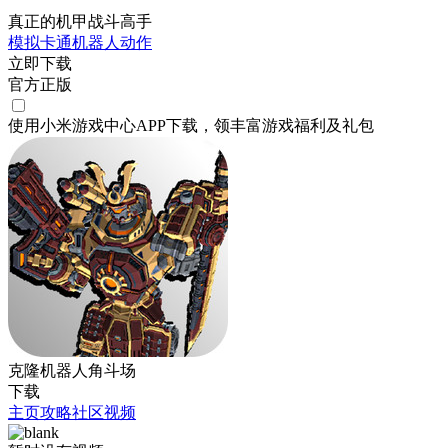
真正的机甲战斗高手
模拟
卡通
机器人
动作
立即下载
官方正版
使用小米游戏中心APP
下载
，领丰富游戏
福利
及
礼包
克隆机器人角斗场
下载
主页
攻略
社区
视频