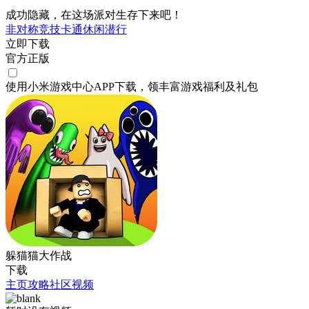
成功隐藏，在这场派对生存下来吧！
非对称竞技
卡通
休闲
潜行
立即下载
官方正版
使用小米游戏中心APP
下载
，领丰富游戏
福利
及
礼包
躲猫猫大作战
下载
主页
攻略
社区
视频